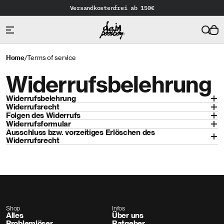
Versandkostenfrei ab 150€
Home
Terms of service
/
Widerrufsbelehrung
Widerrufsbelehrung
Widerrufsrecht
Folgen des Widerrufs
Widerrufsformular
Ausschluss bzw. vorzeitiges Erlöschen des 
Widerrufsrecht
Shop
Infos
Alles
Über uns
Problemlöser
Ratgeber