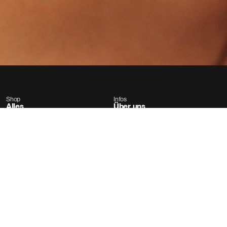
Shop
Infos
Alles
Über uns
Problemlöser
Ratgeber
Reguläre Wasserpflege
Kontakt
Zubehör
FAQ´s
Sonstiges
Lieferung und Rückgabe
Widerruf
AGB
Widerrufsbelehrung
Impressum
Datenschutz